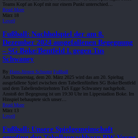
Teams Kopf an Kopf mit nur einem Punkt unterschied…
Read More
März
18
Love
0
Fußball: Nachholspiel der am 8.
Dezember 2024 ausgefallenen Begegnung
– SG Boke/Bentfeld I. gegen Tus
Schwaney
By
Hans-Jürgen Schuster
Fußball
Am Donnerstag, dem 20. März 2025 wird das am 20. Spieltag
ausgefallene Spiel zwischen dem Tabellenfünften SG Boke/Bentfeld
und dem Tabellendreizehnten TuS Egge Schwaney nachgeholt.
Anstoß der Begegnung ist um 19:30 Uhr im Lippestadion Boke. Im
Hinspiel behauptete sich unser…
Read More
März
13
Love
0
Fußball: Unsere Spielgemeinschaft
empfing den Tabellennachbarn RW Verne