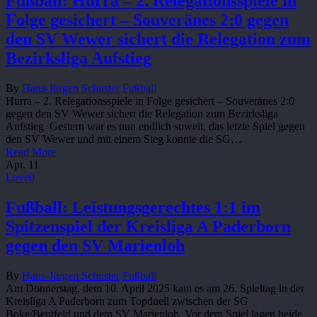
Fußball: Hurra – 2. Relegationsspiele in
Folge gesichert – Souveränes 2:0 gegen
den SV Wewer sichert die Relegation zum
Bezirksliga Aufstieg
By
Hans-Jürgen Schuster
Fußball
Hurra – 2. Relegationsspiele in Folge gesichert – Souveränes 2:0
gegen den SV Wewer sichert die Relegation zum Bezirksliga
Aufstieg Gestern war es nun endlich soweit, das letzte Spiel gegen
den SV Wewer und mit einem Sieg konnte die SG…
Read More
Apr.
11
Love
0
Fußball: Leistungsgerechtes 1:1 im
Spitzenspiel der Kreisliga A Paderborn
gegen den SV Marienloh
By
Hans-Jürgen Schuster
Fußball
Am Donnerstag, dem 10. April 2025 kam es am 26. Spieltag in der
Kreisliga A Paderborn zum Topduell zwischen der SG
Boke/Bentfeld und dem SV Marienloh. Vor dem Spiel lagen beide