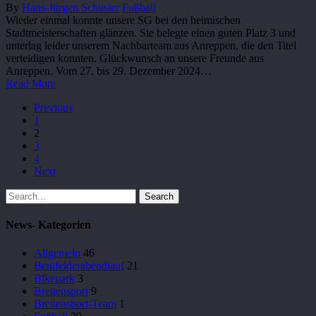
By
Hans-Jürgen Schuster
Fußball
Wieder einmal konnte unsere SG bei den heimischen
Stadtmeisterschaften glänzen. Sie belegte einen guten Platz 3 und
unterlag leider unserem Nachbarteam aus Anreppen, die den Titel
verteidigen konnten. Glückwunsch an unsere Freunde aus
Anreppen. Vom 27. bis 29. Dezember 2024…
Read More
Previous
1
2
3
4
Next
Search
News- Kategorien
Allgemein
46
Bentfelderabendlauf
21
Bikepark
3
Breitensport
9
Breitensport-Team
1