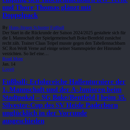
und Thore Thomas glänzt mit
Doppelpack
By
Hans-Jürgen Schuster
Fußball
Der Start in die Rückrunde der Saison 2024/2025 gestaltete sich für
die I. Mannschaft der Spielgemeinschaft Boke/Bentfeld zunächst
recht zäh. Trainer Claas Teipel musste gegen den Tabellennachbarn
SC Rot-Weiß Verne auf einige seiner Stammspieler der Hinrunde
verzichten. So lief eine…
Read More
Jan.
14
Love
0
Fußball: Erfolgreiche Hallenturniere der
1. Mannschaft und der A-Junioren beim
Stadtpokal – SG Boke/Bentfeld I beim 35.
Silvester-Cup des SV Heide Paderborn
unglücklich in der Vorrunde
ausgeschieden