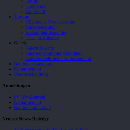
Tennis
Tischtennis
Völkerball
Termine
Allgemeine Vereinstermine
Hallenbelegung
Fußballplatz-Kalender
TT-Liga-Kalender
Galerie
Galerie Gesamt
Galerien Bentfelder Abendlauf
Galerien Delbrücker Katharinenlauf
BentfelderAbendlauf
Katharinenlauf
Vereinsbekleidung
Anmeldungen
SV RW-Bentfeld
Katharinenlauf
Bentfelderabendlauf
Neueste News- Beiträge