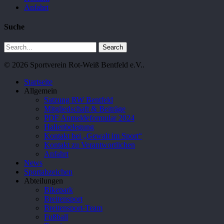
Anfahrt
Suche
Search
© 2026 Sportverein Rot-Weiß Bentfeld e.V..
Close
Startseite
Menu
Allgemein
Satzung RW Bentfeld
Mitgliedschaft & Beiträge
PDF Anmeldeformular 2024
Hallenbelegung
Kontakt bei „Gewalt im Sport“
Kontakt zu Verantwortlichen
Anfahrt
News
Sportabzeichen
Abteilungen
Bikepark
Breitensport
Breitensport-Team
Fußball