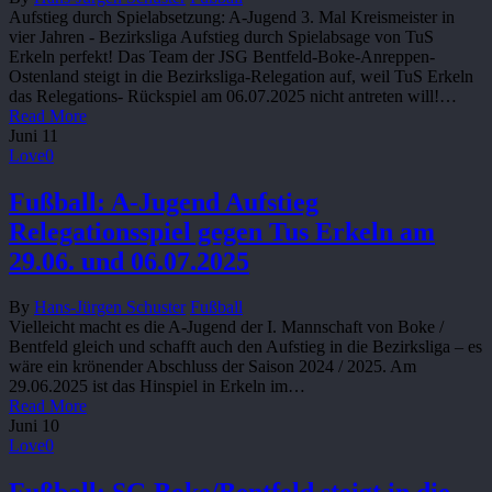
Aufstieg durch Spielabsetzung: A-Jugend 3. Mal Kreismeister in
vier Jahren - Bezirksliga Aufstieg durch Spielabsage von TuS
Erkeln perfekt! Das Team der JSG Bentfeld-Boke-Anreppen-
Ostenland steigt in die Bezirksliga-Relegation auf, weil TuS Erkeln
das Relegations- Rückspiel am 06.07.2025 nicht antreten will!…
Read More
Juni
11
Love
0
Fußball: A-Jugend Aufstieg
Relegationsspiel gegen Tus Erkeln am
29.06. und 06.07.2025
By
Hans-Jürgen Schuster
Fußball
Vielleicht macht es die A-Jugend der I. Mannschaft von Boke /
Bentfeld gleich und schafft auch den Aufstieg in die Bezirksliga – es
wäre ein krönender Abschluss der Saison 2024 / 2025. Am
29.06.2025 ist das Hinspiel in Erkeln im…
Read More
Juni
10
Love
0