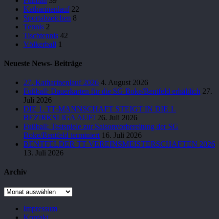
Fußball
39
Katharinenlauf
22
Sportabzeichen
8
Tennis
2
Tischtennis
42
Völkerball
1
Neueste News- Beiträge
27. Katharinenlauf 2026
4. August 2026
Fußball: Dauerkarten für die SG Boke/Bentfeld erhältlich
27.
Juli 2026
DIE 1. TT-MANNSCHAFT STEIGT IN DIE 1.
BEZIRKSLIGA AUF!
26. Juli 2026
Fußball: Testspiele zur Saisonvorbereitung der SG
Boke/Bentfeld terminiert
16. Juli 2026
BENTFELDER TT-VEREINSMEISTERSCHAFTEN 2026
13. Juli 2026
Archiv
Archiv
Impressum
Kontakt