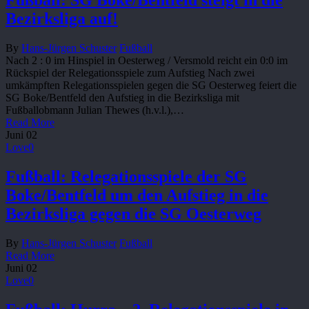
Fußball: SG Boke/Bentfeld steigt in die
Bezirksliga auf!
By
Hans-Jürgen Schuster
Fußball
Nach 2 : 0 im Hinspiel in Oesterweg / Versmold reicht ein 0:0 im
Rückspiel der Relegationsspiele zum Aufstieg Nach zwei
umkämpften Relegationsspielen gegen die SG Oesterweg feiert die
SG Boke/Bentfeld den Aufstieg in die Bezirksliga mit
Fußballobmann Julian Thewes (h.v.l.),…
Read More
Juni
02
Love
0
Fußball: Relegationsspiele der SG
Boke/Bentfeld um den Aufstieg in die
Bezirksliga gegen die SG Oesterweg
By
Hans-Jürgen Schuster
Fußball
Read More
Juni
02
Love
0