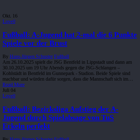
Okt.
16
Love
0
Fußball: A-Jugend hat 2-mal die 6 Punkte
Spiele vor der Brust
By
Hans-Jürgen Schuster
Fußball
Am 26.10.2025 spielt die JSG Bentfeld in Lippstadt und dann am
30.10.2025 um 19 Uhr Abends gegen die JSG-Schlangen –
Kohlstädt in Bentfeld im Gunnepark - Stadion. Beide Spiele sind
machbar und würden dafür sorgen, dass die Mannschaft sich im…
Read More
Juli
04
Love
0
Fußball: Bezirksliga Aufstieg der A-
Jugend durch Spielabsage von TuS
Erkeln perfekt
By
Hans-Jürgen Schuster
Fußball