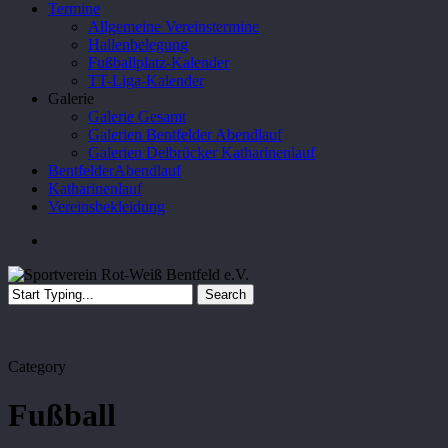
Termine
Allgemeine Vereinstermine
Hallenbelegung
Fußballplatz-Kalender
TT-Liga-Kalender
Galerie
Galerie Gesamt
Galerien Bentfelder Abendlauf
Galerien Delbrücker Katharinenlauf
BentfelderAbendlauf
Katharinenlauf
Vereinsbekleidung
search
Search
Close
Search
Category
Fußball