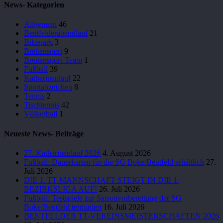
News- Kategorien
Allgemein
46
Bentfelderabendlauf
21
Bikepark
3
Breitensport
9
Breitensport-Team
1
Fußball
39
Katharinenlauf
22
Sportabzeichen
8
Tennis
2
Tischtennis
42
Völkerball
1
Neueste News- Beiträge
27. Katharinenlauf 2026
4. August 2026
Fußball: Dauerkarten für die SG Boke/Bentfeld erhältlich
27.
Juli 2026
DIE 1. TT-MANNSCHAFT STEIGT IN DIE 1.
BEZIRKSLIGA AUF!
26. Juli 2026
Fußball: Testspiele zur Saisonvorbereitung der SG
Boke/Bentfeld terminiert
16. Juli 2026
BENTFELDER TT-VEREINSMEISTERSCHAFTEN 2026