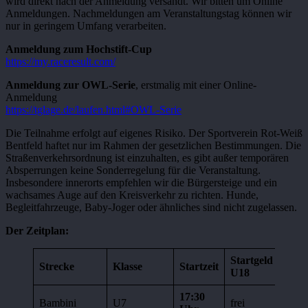
wird direkt nach der Anmeldung versandt. Wir bitten um Online
Anmeldungen. Nachmeldungen am Veranstaltungstag können wir
nur in geringem Umfang verarbeiten.
Anmeldung zum Hochstift-Cup
https://my.raceresult.com/
Anmeldung zur OWL-Serie
, erstmalig mit einer Online-
Anmeldung
https://tglage.de/laufen.html#OWL-Serie
Die Teilnahme erfolgt auf eigenes Risiko. Der Sportverein Rot-Weiß
Bentfeld haftet nur im Rahmen der gesetzlichen Bestimmungen. Die
Straßenverkehrsordnung ist einzuhalten, es gibt außer temporären
Absperrungen keine Sonderregelung für die Veranstaltung.
Insbesondere innerorts empfehlen wir die Bürgersteige und ein
wachsames Auge auf den Kreisverkehr zu richten. Hunde,
Begleitfahrzeuge, Baby-Joger oder ähnliches sind nicht zugelassen.
Der Zeitplan:
Startgeld
Star
Strecke
Klasse
Startzeit
U18
Erwa
17:30
Bambini
U7
frei
frei