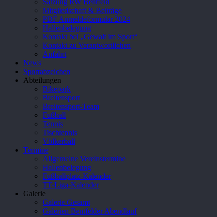
Satzung RW Bentfeld
Mitgliedschaft & Beiträge
PDF Anmeldeformular 2024
Hallenbelegung
Kontakt bei „Gewalt im Sport“
Kontakt zu Verantwortlichen
Anfahrt
News
Sportabzeichen
Abteilungen
Bikepark
Breitensport
Breitensport-Team
Fußball
Tennis
Tischtennis
Völkerball
Termine
Allgemeine Vereinstermine
Hallenbelegung
Fußballplatz-Kalender
TT-Liga-Kalender
Galerie
Galerie Gesamt
Galerien Bentfelder Abendlauf