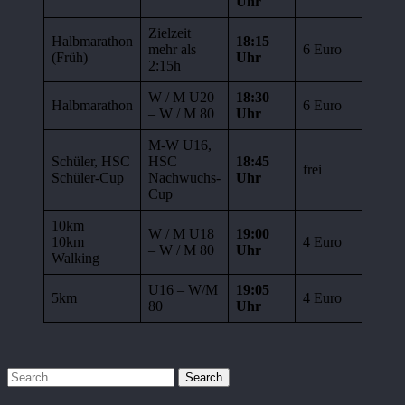
Uhr
Zielzeit
Halbmarathon
18:15
mehr als
6 Euro
6 Eu
(Früh)
Uhr
2:15h
W / M U20
18:30
Halbmarathon
6 Euro
6 Eu
– W / M 80
Uhr
M-W U16,
Schüler, HSC
HSC
18:45
frei
frei
Schüler-Cup
Nachwuchs-
Uhr
Cup
10km
W / M U18
19:00
10km
4 Euro
6 Eu
– W / M 80
Uhr
Walking
U16 – W/M
19:05
5km
4 Euro
6 Eu
80
Uhr
Search