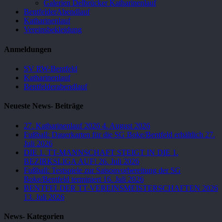
Galerien Delbrücker Katharinenlauf
BentfelderAbendlauf
Katharinenlauf
Vereinsbekleidung
Anmeldungen
SV RW-Bentfeld
Katharinenlauf
Bentfelderabendlauf
Neueste News- Beiträge
27. Katharinenlauf 2026
4. August 2026
Fußball: Dauerkarten für die SG Boke/Bentfeld erhältlich
27.
Juli 2026
DIE 1. TT-MANNSCHAFT STEIGT IN DIE 1.
BEZIRKSLIGA AUF!
26. Juli 2026
Fußball: Testspiele zur Saisonvorbereitung der SG
Boke/Bentfeld terminiert
16. Juli 2026
BENTFELDER TT-VEREINSMEISTERSCHAFTEN 2026
13. Juli 2026
News- Kategorien