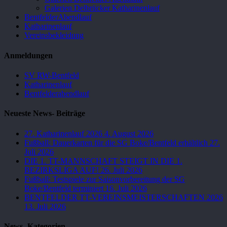
Galerien Delbrücker Katharinenlauf
BentfelderAbendlauf
Katharinenlauf
Vereinsbekleidung
Anmeldungen
SV RW-Bentfeld
Katharinenlauf
Bentfelderabendlauf
Neueste News- Beiträge
27. Katharinenlauf 2026
4. August 2026
Fußball: Dauerkarten für die SG Boke/Bentfeld erhältlich
27.
Juli 2026
DIE 1. TT-MANNSCHAFT STEIGT IN DIE 1.
BEZIRKSLIGA AUF!
26. Juli 2026
Fußball: Testspiele zur Saisonvorbereitung der SG
Boke/Bentfeld terminiert
16. Juli 2026
BENTFELDER TT-VEREINSMEISTERSCHAFTEN 2026
13. Juli 2026
News- Kategorien