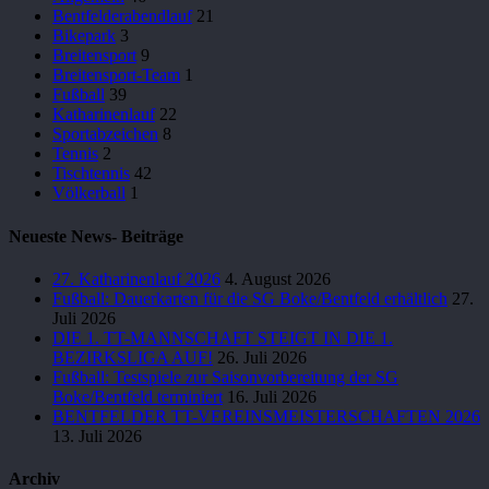
Bentfelderabendlauf
21
Bikepark
3
Breitensport
9
Breitensport-Team
1
Fußball
39
Katharinenlauf
22
Sportabzeichen
8
Tennis
2
Tischtennis
42
Völkerball
1
Neueste News- Beiträge
27. Katharinenlauf 2026
4. August 2026
Fußball: Dauerkarten für die SG Boke/Bentfeld erhältlich
27.
Juli 2026
DIE 1. TT-MANNSCHAFT STEIGT IN DIE 1.
BEZIRKSLIGA AUF!
26. Juli 2026
Fußball: Testspiele zur Saisonvorbereitung der SG
Boke/Bentfeld terminiert
16. Juli 2026
BENTFELDER TT-VEREINSMEISTERSCHAFTEN 2026
13. Juli 2026
Archiv