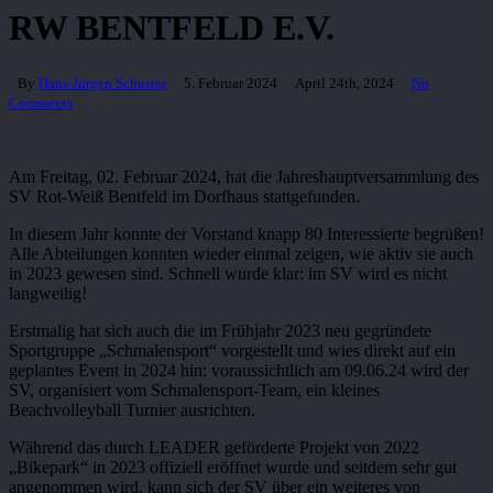
RW BENTFELD E.V.
By
Hans-Jürgen Schuster
5. Februar 2024
April 24th, 2024
No
Comments
Am Freitag, 02. Februar 2024, hat die Jahreshauptversammlung des
SV Rot-Weiß Bentfeld im Dorfhaus stattgefunden.
In diesem Jahr konnte der Vorstand knapp 80 Interessierte begrüßen!
Alle Abteilungen konnten wieder einmal zeigen, wie aktiv sie auch
in 2023 gewesen sind. Schnell wurde klar: im SV wird es nicht
langweilig!
Erstmalig hat sich auch die im Frühjahr 2023 neu gegründete
Sportgruppe „Schmalensport“ vorgestellt und wies direkt auf ein
geplantes Event in 2024 hin: voraussichtlich am 09.06.24 wird der
SV, organisiert vom Schmalensport-Team, ein kleines
Beachvolleyball Turnier ausrichten.
Während das durch LEADER geförderte Projekt von 2022
„Bikepark“ in 2023 offiziell eröffnet wurde und seitdem sehr gut
angenommen wird, kann sich der SV über ein weiteres von