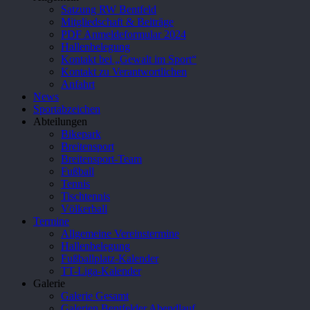
Satzung RW Bentfeld
Mitgliedschaft & Beiträge
PDF Anmeldeformular 2024
Hallenbelegung
Kontakt bei „Gewalt im Sport“
Kontakt zu Verantwortlichen
Anfahrt
News
Sportabzeichen
Abteilungen
Bikepark
Breitensport
Breitensport-Team
Fußball
Tennis
Tischtennis
Völkerball
Termine
Allgemeine Vereinstermine
Hallenbelegung
Fußballplatz-Kalender
TT-Liga-Kalender
Galerie
Galerie Gesamt
Galerien Bentfelder Abendlauf