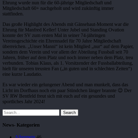
Ehrung wurde nun für die 60-jährige Mitgliedschaft und
Mitgliedschaft 60+ nachgeholt und wird zukünftig immer
stattfinden.
Das große Highlight des Abends mit Gänsehaut-Moment war die
Ehrung für Manfred Keller! Unter Jubel und Standing Ovation
konnte der SV zum ersten Mal in seiner 74-jähringen
Vereinsgeschichte ein Ehrennadel für 70 Jahre Mitgliedschaft
überreichen. „Unser Manni“ ist kein Mitglied „nur“ auf dem Papier,
sondern dem Verein und vor allem der Abteilung Fussball seit 70
Jahren, früher auf dem Platz und noch immer neben dem Platz, treu
verbunden. Tobias Klaus, als 1. Vorsitzender der Fussballabteilung,
hielt für unseren treusten Fan („in guten und in schlechten Zeiten“)
eine kurze Laudatio.
Es war wieder ein gelungener Abend und man munkelt, dass das
Licht im Dorfhaus noch ein paar Stündchen länger brannte 😉 Der
SV RW Bentfeld freut sich mit euch auf ein gesundes und
sportliches Jahr 2024!
Search
News- Kategorien
Allgemein
46