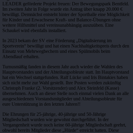
LEADER geförderte Projekt freuen: Der Bewegungspark Bentfeld.
Im zweiten Jahr in Folge wurde ein Antrag über knapp 20.000 €
bewilligt. Demnächst entsteht hinter der Sporthalle eine Möglichkeit
für Kinder und Erwachsene Kraft- und Balance-Übungen ohne
weitere Hilfsmittel und vereinsunabhängig auszuüben. Eine
Schaukel wird ebenfalls installiert.
In 2023 bekam der SV eine Förderung „Digitalisierung im
Sportverein“ bewilligt und hat einen Nachhaltigkeitspreis durch den
Einsatz von Mehrwegbechern und eines Spülmobils beim
Abendlauf erhalten.
Turnusmäßig fanden in diesem Jahr auch wieder die Wahlen des
Hauptvorstandes und der Abteilungsobleute statt. Im Hauptvorstand
hat ein Wechsel stattgefunden. Ralf Lücke und Iris Bintakies haben
sich nicht mehr zur Wahl gestellt. Ihre Posten werden zukünftig
Christoph Franke (2. Vorsitzender) und Alex Steinfeld (Kasse)
übernehmen. Auch an dieser Stelle noch einmal vielen Dank an alle
ausgeschiedenen Vorstandsmitglieder und Abteilungsobleute für
eure Unterstützung in den letzten Jahren!!
Die Ehrungen für 25-jährige, 40-jährige und 50-Jährige
Mitgliedschaft wurden wie gewohnt durchgeführt. In der
Vergangenheit wurde noch keine 60-jährige Mitgliedschaft geehrt,
obwohl bereits Mitglieder diese „Hürde“ erreicht hatten. Diese