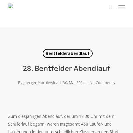
Menu
Skip
to
search
main
content
Bentfelderabendlauf
28. Bentfelder Abendlauf
By
Juergen Koralewicz
30. Mai 2014
No Comments
Zum diesjährigen Abendlauf, der um 18:30 Uhr mit dem
Schülerlauf begann, waren insgesamt 458 Läufer- und
Läuferinnen in den unterschiedlichen Klassen an den Start