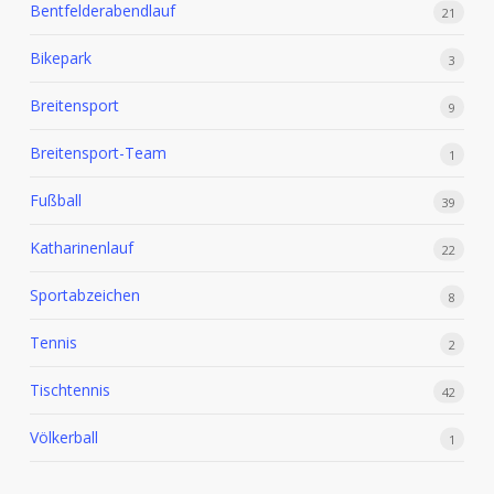
Bentfelderabendlauf
21
Bikepark
3
Breitensport
9
Breitensport-Team
1
Fußball
39
Katharinenlauf
22
Sportabzeichen
8
Tennis
2
Tischtennis
42
Völkerball
1