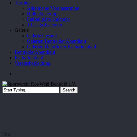
Termine
Allgemeine Vereinstermine
Hallenbelegung
Fußballplatz-Kalender
TT-Liga-Kalender
Galerie
Galerie Gesamt
Galerien Bentfelder Abendlauf
Galerien Delbrücker Katharinenlauf
BentfelderAbendlauf
Katharinenlauf
Vereinsbekleidung
search
Search
Close
Search
Tag