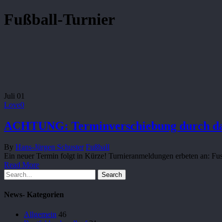
Fußball-Turnier
Juli
01
Love
0
ACHTUNG: Terminverschiebung durch das 
By
Hans-Jürgen Schuster
Fußball
Ein neuer Termin folgt in Kürze! Turnieranmeldungen erbeten an: 
Read More
Search
News- Kategorien
Allgemein
46