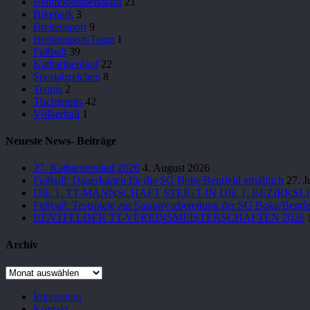
Bentfelderabendlauf
21
Bikepark
3
Breitensport
9
Breitensport-Team
1
Fußball
39
Katharinenlauf
22
Sportabzeichen
8
Tennis
2
Tischtennis
42
Völkerball
1
Neueste News- Beiträge
27. Katharinenlauf 2026
4. August 2026
Fußball: Dauerkarten für die SG Boke/Bentfeld erhältlich
27. J
DIE 1. TT-MANNSCHAFT STEIGT IN DIE 1. BEZIRKSL
Fußball: Testspiele zur Saisonvorbereitung der SG Boke/Bentfel
BENTFELDER TT-VEREINSMEISTERSCHAFTEN 2026
Archiv
Archiv
Impressum
Kontakt