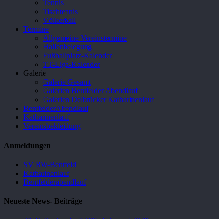
Tennis
Tischtennis
Völkerball
Termine
Allgemeine Vereinstermine
Hallenbelegung
Fußballplatz-Kalender
TT-Liga-Kalender
Galerie
Galerie Gesamt
Galerien Bentfelder Abendlauf
Galerien Delbrücker Katharinenlauf
BentfelderAbendlauf
Katharinenlauf
Vereinsbekleidung
Anmeldungen
SV RW-Bentfeld
Katharinenlauf
Bentfelderabendlauf
Neueste News- Beiträge