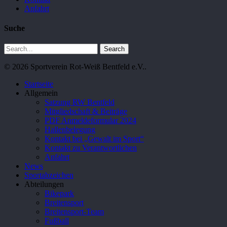
Anfahrt
Suche
Search
© 2026 Sportverein Rot-Weiß Bentfeld e.V..
Close
Startseite
Menu
Allgemein
Satzung RW Bentfeld
Mitgliedschaft & Beiträge
PDF Anmeldeformular 2024
Hallenbelegung
Kontakt bei „Gewalt im Sport“
Kontakt zu Verantwortlichen
Anfahrt
News
Sportabzeichen
Abteilungen
Bikepark
Breitensport
Breitensport-Team
Fußball