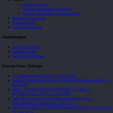
Galerie Gesamt
Galerien Bentfelder Abendlauf
Galerien Delbrücker Katharinenlauf
BentfelderAbendlauf
Katharinenlauf
Vereinsbekleidung
Anmeldungen
SV RW-Bentfeld
Katharinenlauf
Bentfelderabendlauf
Neueste News- Beiträge
27. Katharinenlauf 2026
4. August 2026
Fußball: Dauerkarten für die SG Boke/Bentfeld erhältlich
27.
Juli 2026
DIE 1. TT-MANNSCHAFT STEIGT IN DIE 1.
BEZIRKSLIGA AUF!
26. Juli 2026
Fußball: Testspiele zur Saisonvorbereitung der SG
Boke/Bentfeld terminiert
16. Juli 2026
BENTFELDER TT-VEREINSMEISTERSCHAFTEN 2026
13. Juli 2026