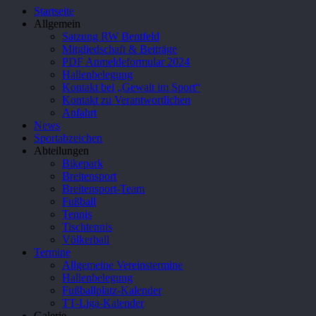
Close
Startseite
Menu
Allgemein
Satzung RW Bentfeld
Mitgliedschaft & Beiträge
PDF Anmeldeformular 2024
Hallenbelegung
Kontakt bei „Gewalt im Sport“
Kontakt zu Verantwortlichen
Anfahrt
News
Sportabzeichen
Abteilungen
Bikepark
Breitensport
Breitensport-Team
Fußball
Tennis
Tischtennis
Völkerball
Termine
Allgemeine Vereinstermine
Hallenbelegung
Fußballplatz-Kalender
TT-Liga-Kalender
Galerie