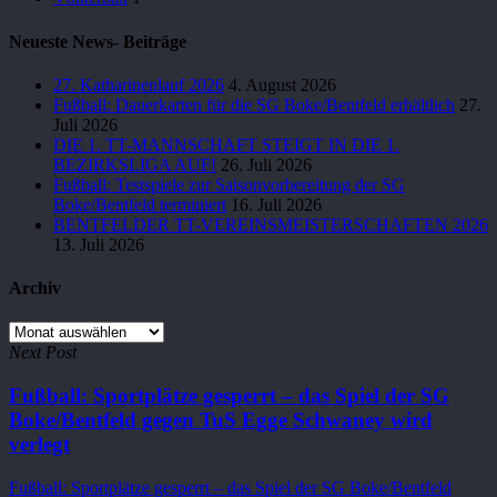
Neueste News- Beiträge
27. Katharinenlauf 2026
4. August 2026
Fußball: Dauerkarten für die SG Boke/Bentfeld erhältlich
27.
Juli 2026
DIE 1. TT-MANNSCHAFT STEIGT IN DIE 1.
BEZIRKSLIGA AUF!
26. Juli 2026
Fußball: Testspiele zur Saisonvorbereitung der SG
Boke/Bentfeld terminiert
16. Juli 2026
BENTFELDER TT-VEREINSMEISTERSCHAFTEN 2026
13. Juli 2026
Archiv
Archiv
Next Post
Fußball: Sportplätze gesperrt – das Spiel der SG
Boke/Bentfeld gegen TuS Egge Schwaney wird
verlegt
Fußball: Sportplätze gesperrt – das Spiel der SG Boke/Bentfeld