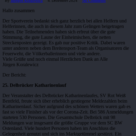
By
Juergen Koralewicz
4. Dezember 2024
No Comments
Hallo zusammen
Der Sportverein bedankt sich ganz herzlich bei allen Helfern und
Helferinnen, die auch in diesem Jahr zum Gelingen beigetragen
haben. Die Teilnehmenden haben sich erfreut über die gute
Stimmung, die gute Laune der Einheimischen, die netten
Streckenposten gezeigt. Es gab nur positive Kritik. Dabei waren
unter anderen neben dem Breitensport-Team als Organisatoren die
Feuerwehr, die Völkerballerinnen und viele andere.
Viele Grüße und noch einmal Herzlichen Dank an Alle
Jürgen Koralewicz
Der Bericht:
25. Delbrücker Katharinenlauf
Der Veranstalter des Delbrücker Katharinenlaufes, SV Rot Weiß
Bentfeld, freute sich über erheblich gestiegene Meldezahlen beim
Katharinenlauf. Sicher aufgrund des schönen Wetters waren gab es
fast so viele Finisher als vor der Corona-Zeit. Bei 586 Anmeldungen
starteten 530 Personen. Die Gesamtschule Delbrück mit 98
Meldungen war insgesamt die größte Gruppe vor dem SC BW
Ostenland. Viele hundert Personen haben im Anschluss die
Gelegenheit genutzt und sich ins Marktgetümmel gestürzt. Ein