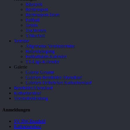
Bikepark
Breitensport
Breitensport-Team
Fußball
Tennis
Tischtennis
Völkerball
Termine
Allgemeine Vereinstermine
Hallenbelegung
Fußballplatz-Kalender
TT-Liga-Kalender
Galerie
Galerie Gesamt
Galerien Bentfelder Abendlauf
Galerien Delbrücker Katharinenlauf
BentfelderAbendlauf
Katharinenlauf
Vereinsbekleidung
Anmeldungen
SV RW-Bentfeld
Katharinenlauf