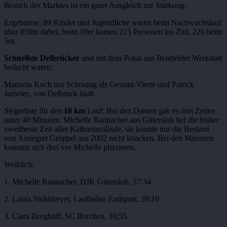
Besuch des Marktes ist ein guter Ausgleich zur Stärkung.
Ergebnisse: 89 Kinder und Jugendliche waren beim Nachwuchslauf
über 850m dabei, beim 10er kamen 215 Personen ins Ziel, 226 beim
5er.
Schnellste Delbrücker
und mit dem Pokal aus Bentfelder Werkstatt
bedacht waren:
Manuela Koch aus Schöning als Gesamt-Vierte und Patrick
Jazwiec, von Delbrück läuft
Siegerliste für den
10 km
Lauf: Bei den Damen gab es drei Zeiten
unter 40 Minuten. Michelle Rannacher aus Gütersloh lief die bisher
zweitbeste Zeit aller Katharinenläufe, sie konnte nur die Bestzeit
von Annegret Gröppel aus 2002 nicht knacken. Bei den Männern
konnten sich drei vor Michelle platzieren.
Weiblich:
1. Michelle Rannacher, DJK Gütersloh, 37:34
2. Laura Stuhldreyer, Laufladen Endspurt, 39:10
3. Clara Borghoff, SC Borchen, 39;55