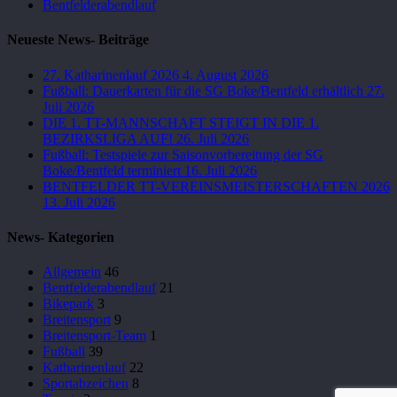
Bentfelderabendlauf
Neueste News- Beiträge
27. Katharinenlauf 2026
4. August 2026
Fußball: Dauerkarten für die SG Boke/Bentfeld erhältlich
27.
Juli 2026
DIE 1. TT-MANNSCHAFT STEIGT IN DIE 1.
BEZIRKSLIGA AUF!
26. Juli 2026
Fußball: Testspiele zur Saisonvorbereitung der SG
Boke/Bentfeld terminiert
16. Juli 2026
BENTFELDER TT-VEREINSMEISTERSCHAFTEN 2026
13. Juli 2026
News- Kategorien
Allgemein
46
Bentfelderabendlauf
21
Bikepark
3
Breitensport
9
Breitensport-Team
1
Fußball
39
Katharinenlauf
22
Sportabzeichen
8