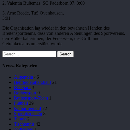
2. Valentin Bußemas, SC Paderborn 07, 3:00
3. Arne Reede, TuS Ovenhausen,
3:01
Die Organisation lag wieder in den bewährten Händen des
Breitensportteams, dass von anderen Abteilungen des Sportvereins,
den Völkerballerinnen, der Feuerwehr, des Grill- und
Getränketeams unterstützt wurde.
Search
News- Kategorien
Allgemein
46
Bentfelderabendlauf
21
Bikepark
3
Breitensport
9
Breitensport-Team
1
Fußball
39
Katharinenlauf
22
Sportabzeichen
8
Tennis
2
Tischtennis
42
Völkerball
1